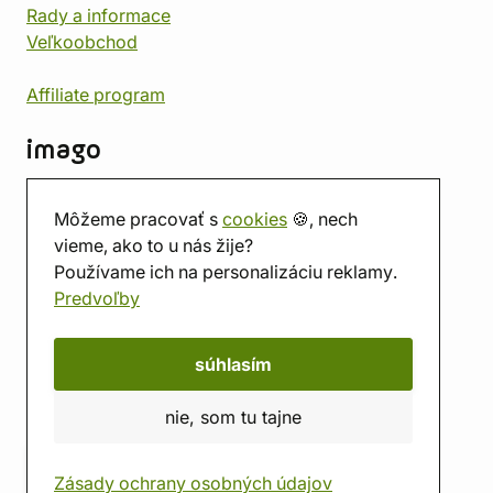
Rady a informace
Veľkoobchod
Affiliate program
imago
Kontakt
Môžeme pracovať s
cookies
🍪, nech
Predajňa
vieme, ako to u nás žije?
Herňa
Používame ich na personalizáciu reklamy.
O nás
Predvoľby
Hodnotenie obchodu
Darčekové poukážky
Kalendár
súhlasím
imago.blog
nie, som tu tajne
Zásady ochrany osobných údajov