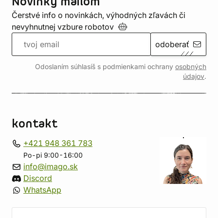
Novinky mailom
Čerstvé info o novinkách, výhodných zľavách či
nevyhnutnej vzbure
robotov
odoberať
Odoslaním súhlasíš s podmienkami ochrany
osobných
údajov
.
kontakt
+421 948 361 783
Po-pi 9:00-16:00
info@imago.sk
Discord
WhatsApp