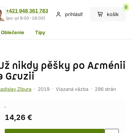
0
+421 948 361 783
prihlásiť
košík
(po-pi 9:00-16:00)
Oblečenie
Tipy
Už nikdy pěšky po Arménii
a Gruzii
adislav Zibura
2019
Viazaná väzba
296 strán
14,26 €