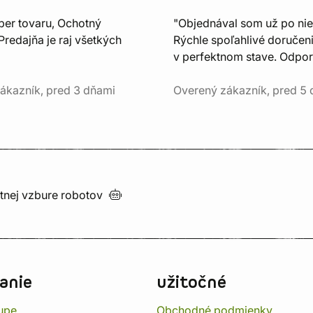
ber tovaru, Ochotný
"Objednával som už po nie
Predajňa je raj všetkých
Rýchle spoľahlivé doručeni
v perfektnom stave. Odpo
ákazník, pred 3 dňami
Overený zákazník, pred 5
utnej vzbure
robotov
anie
užitočné
upe
Obchodné podmienky