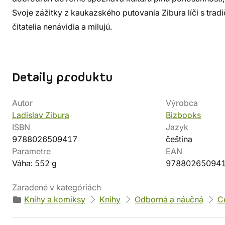
Svoje zážitky z kaukazského putovania Zibura líči s tra
čitatelia nenávidia a milujú.
Detaily produktu
Autor
Výrobca
Ladislav Zibura
Bizbooks
ISBN
Jazyk
9788026509417
čeština
Parametre
EAN
Váha: 552 g
97880265094
Zaradené v kategóriách
Knihy a komiksy
Knihy
Odborná a náučná
C