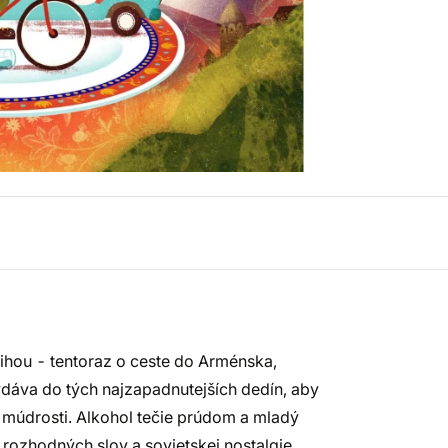
nihou - tentoraz o ceste do Arménska,
dáva do tých najzapadnutejších dedín, aby
 múdrosti. Alkohol tečie prúdom a mladý
rozhodných slov a sovietskej nostalgie.