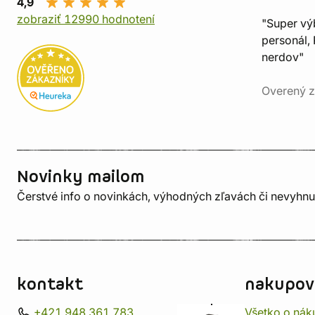
4,9
zobraziť 12990 hodnotení
"Super vý
personál, 
nerdov"
Overený z
Novinky mailom
Čerstvé info o novinkách, výhodných zľavách či nevyhn
kontakt
nakupov
+421 948 361 783
Všetko o nák