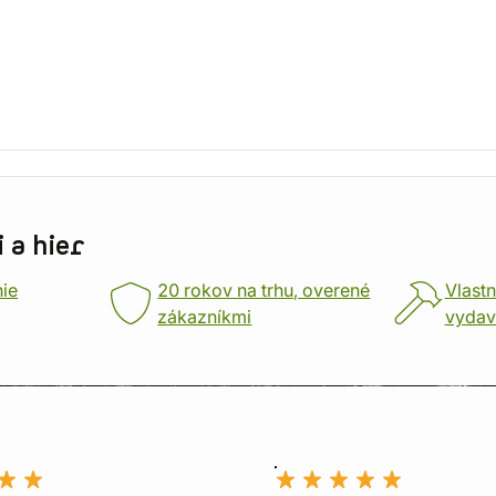
 a hier
nie
20 rokov na trhu, overené
Vlastn
zákazníkmi
vydav