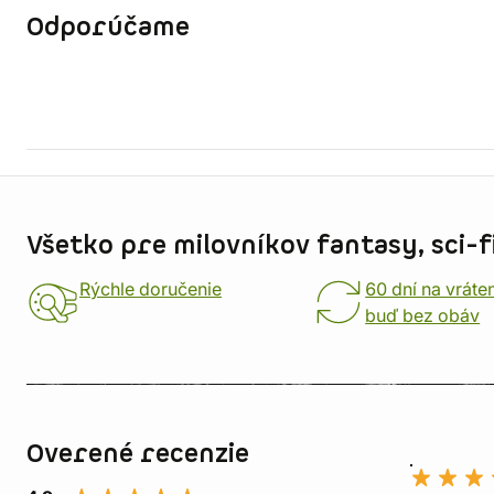
Odporúčame
Informácie o obchode
Všetko pre milovníkov fantasy, sci-fi
Rýchle doručenie
60 dní na vráte
buď bez obáv
Overené recenzie