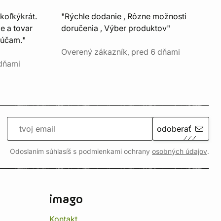
koľkýkrát.
"Rýchle dodanie , Rôzne možnosti
e a tovar
doručenia , Výber produktov"
rúčam."
Overený zákazník, pred 6 dňami
 dňami
odoberať
Odoslaním súhlasíš s podmienkami ochrany
osobných údajov
.
imago
Kontakt