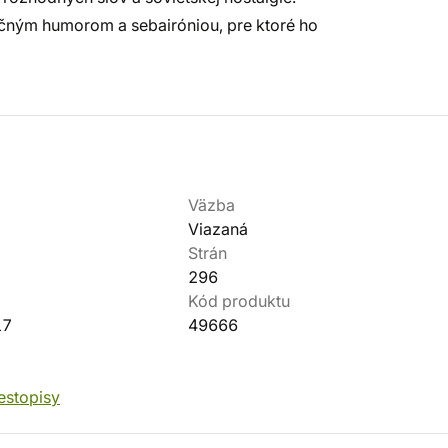
dičným humorom a sebairóniou, pre ktoré ho
Väzba
Viazaná
Strán
296
Kód produktu
17
49666
estopisy