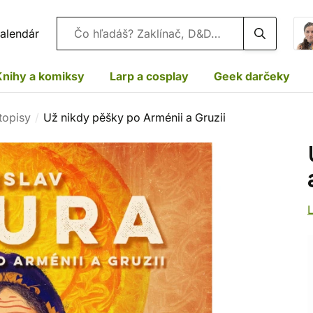
Vyhľadávanie
alendár
Knihy a komiksy
Larp a cosplay
Geek darčeky
topisy
Už nikdy pěšky po Arménii a Gruzii
L