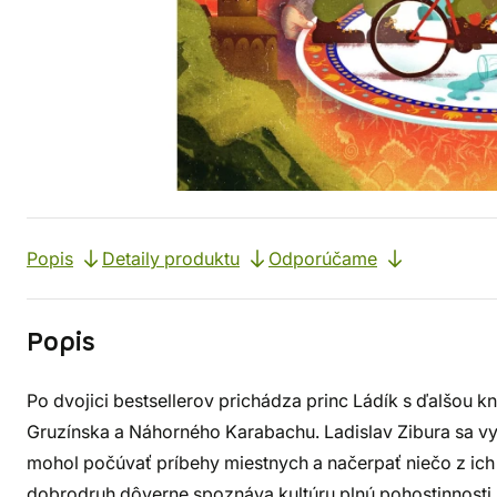
Popis
Detaily produktu
Odporúčame
Popis
Po dvojici bestsellerov prichádza princ Ládík s ďalšou k
Gruzínska a Náhorného Karabachu. Ladislav Zibura sa vy
mohol počúvať príbehy miestnych a načerpať niečo z ich
dobrodruh dôverne spoznáva kultúru plnú pohostinnosti, 