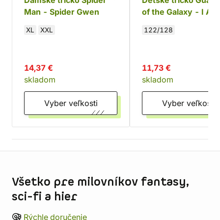
Dámske tričko Spider-
Detské tričko Guard
Man - Spider Gwen
of the Galaxy - I Am
Groot
XL
XXL
122/128
14,37 €
11,73 €
skladom
skladom
Vyber veľkosti
Vyber veľkosti
Informácie o obchode
Všetko pre milovníkov fantasy,
sci-fi a hier
Rýchle doručenie