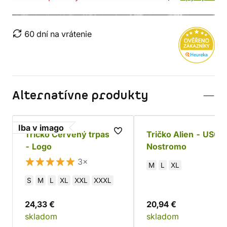
60 dní na vrátenie
Alternatívne produkty
Iba v imago
Tričko Červený trpaslík
Tričko Alien - USCS
- Logo
Nostromo
3×
M
L
XL
S
M
L
XL
XXL
XXXL
24,33 €
20,94 €
skladom
skladom