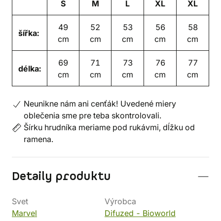
S
M
L
XL
XL
49
52
53
56
58
šířka:
cm
cm
cm
cm
cm
69
71
73
76
77
délka:
cm
cm
cm
cm
cm
Neunikne nám ani cenťák! Uvedené miery
oblečenia sme pre teba skontrolovali.
Šírku hrudníka meriame pod rukávmi, dĺžku od
ramena.
Detaily produktu
Svet
Výrobca
Marvel
Difuzed - Bioworld