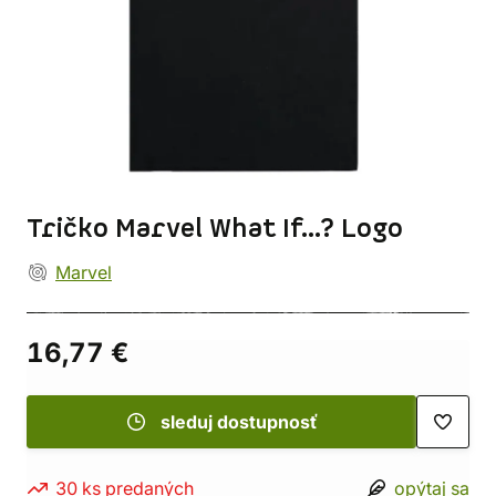
Tričko Marvel What If...? Logo
Marvel
16,77 €
sleduj dostupnosť
30 ks predaných
opýtaj sa