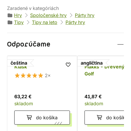
Zaradené v kategóriách
Hry
Spoločenské hry
Párty hry
Tipy
Tipy na leto
Párty hry
Odporúčame
čeština
angličtina
Klask
Plakks - Drevený Mi
Golf
2×
63,22 €
41,87 €
skladom
skladom
do košíka
do košíka