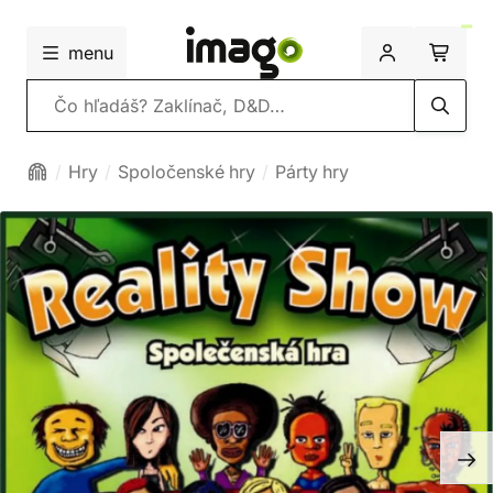
menu
Vyhľadávanie
Hry
Spoločenské hry
Párty hry