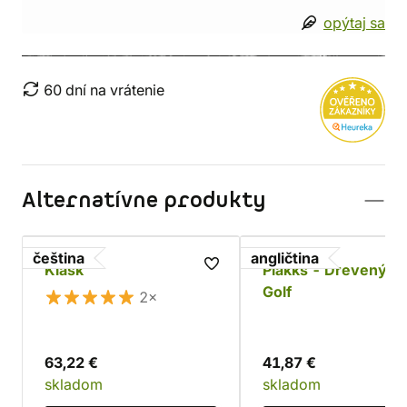
opýtaj sa
60 dní na vrátenie
Alternatívne produkty
čeština
angličtina
Klask
Plakks - Drevený Mi
Golf
2×
63,22 €
41,87 €
skladom
skladom