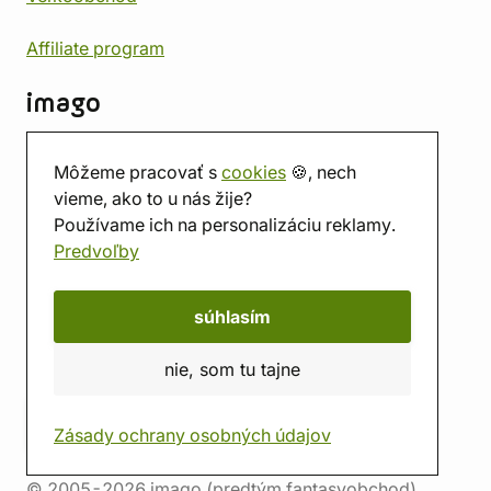
Affiliate program
imago
Kontakt
Môžeme pracovať s
cookies
🍪, nech
Predajňa
vieme, ako to u nás žije?
Herňa
Používame ich na personalizáciu reklamy.
O nás
Predvoľby
Hodnotenie obchodu
Darčekové poukážky
Kalendár
súhlasím
imago.blog
nie, som tu tajne
Zásady ochrany osobných údajov
© 2005-2026 imago (predtým fantasyobchod)