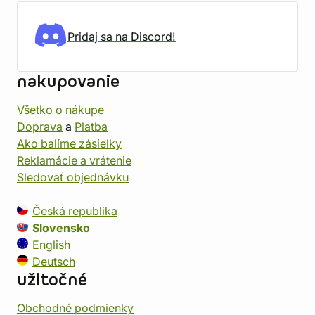
Pridaj sa na Discord!
nakupovanie
Všetko o nákupe
Doprava
a
Platba
Ako balíme zásielky
Reklamácie a vrátenie
Sledovať objednávku
Česká republika
Slovensko
English
Deutsch
užitočné
Obchodné podmienky