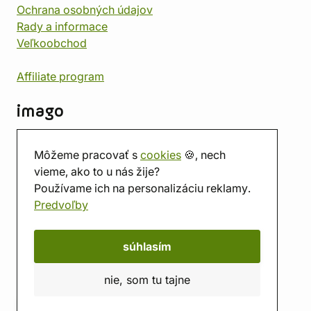
Ochrana osobných údajov
Rady a informace
Veľkoobchod
Affiliate program
imago
Kontakt
Môžeme pracovať s
cookies
🍪, nech
Predajňa
vieme, ako to u nás žije?
Herňa
Používame ich na personalizáciu reklamy.
O nás
Predvoľby
Hodnotenie obchodu
Darčekové poukážky
Kalendár
súhlasím
imago.blog
nie, som tu tajne