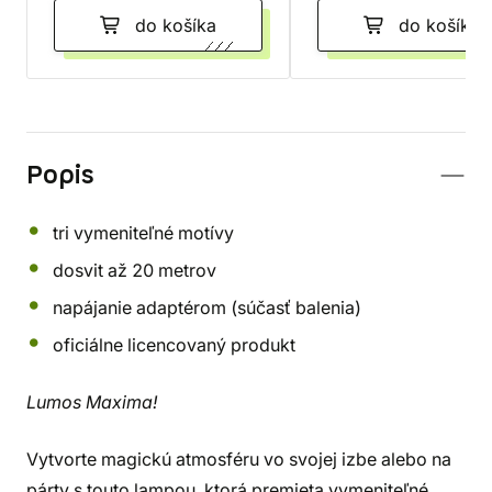
do košíka
do košíka
Popis
tri vymeniteľné motívy
dosvit až 20 metrov
napájanie adaptérom (súčasť balenia)
oficiálne licencovaný produkt
Lumos Maxima!
Vytvorte magickú atmosféru vo svojej izbe alebo na
párty s touto lampou, ktorá premieta vymeniteľné