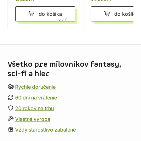
do košíka
do košíka
Informácie o obchode
Všetko pre milovníkov fantasy,
sci-fi a hier
Rýchle doručenie
60 dní na vrátenie
20 rokov na trhu
Vlastná výroba
Vždy starostlivo zabalené