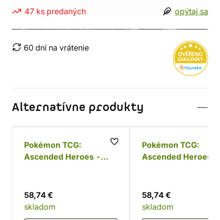
47 ks predaných
opýtaj sa
60 dní na vrátenie
Alternatívne produkty
Pokémon TCG:
Pokémon TCG:
Ascended Heroes -
Ascended Heroes -
Mega Feraligatr ex Box
Mega Emboar ex Bo
58,74 €
58,74 €
skladom
skladom