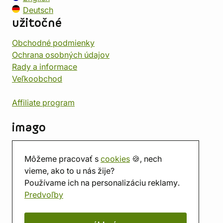
Deutsch
užitočné
Obchodné podmienky
Ochrana osobných údajov
Rady a informace
Veľkoobchod
Affiliate program
imago
Kontakt
Môžeme pracovať s
cookies
🍪, nech
Predajňa
vieme, ako to u nás žije?
Herňa
Používame ich na personalizáciu reklamy.
O nás
Predvoľby
Hodnotenie obchodu
Darčekové poukážky
Kalendár