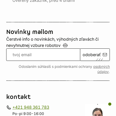
Overený zákazník, pred 4 dňami
Novinky mailom
Čerstvé info o novinkách, výhodných zľavách či
nevyhnutnej vzbure
robotov
odoberať
Odoslaním súhlasíš s podmienkami ochrany
osobných
údajov
.
kontakt
+421 948 361 783
Po-pi 9:00-16:00