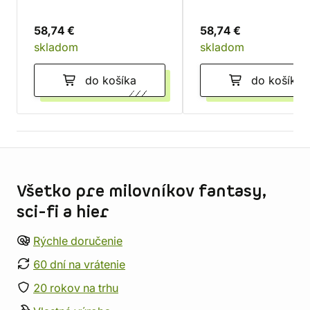
58,74 €
58,74 €
skladom
skladom
do košíka
do košíka
Informácie o obchode
Všetko pre milovníkov fantasy,
sci-fi a hier
Rýchle doručenie
60 dní na vrátenie
20 rokov na trhu