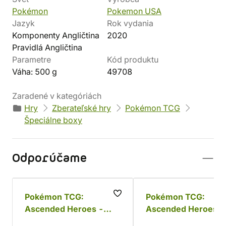
Pokémon
Pokemon USA
Jazyk
Rok vydania
Komponenty Angličtina
2020
Pravidlá Angličtina
Parametre
Kód produktu
Váha: 500 g
49708
Zaradené v kategóriách
Hry
Zberateľské hry
Pokémon TCG
Špeciálne boxy
Odporúčame
Pokémon TCG:
Pokémon TCG:
Ascended Heroes -
Ascended Heroes -
Mega Feraligatr ex Box
Mega Emboar ex Bo