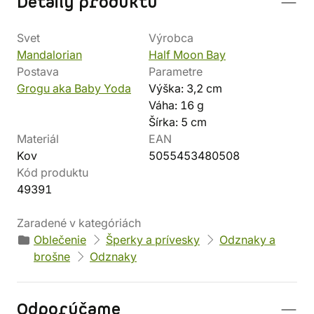
Detaily produktu
Svet
Výrobca
Mandalorian
Half Moon Bay
Postava
Parametre
Grogu aka Baby Yoda
Výška: 3,2 cm
Váha: 16 g
Šírka: 5 cm
Materiál
EAN
Kov
5055453480508
Kód produktu
49391
Zaradené v kategóriách
Oblečenie
Šperky a prívesky
Odznaky a
brošne
Odznaky
Odporúčame