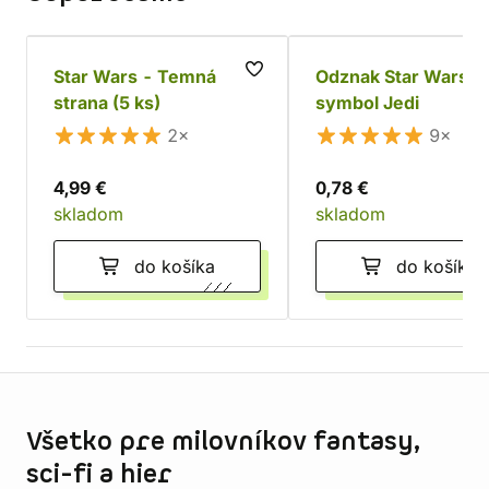
Star Wars - Temná
Odznak Star Wars -
strana (5 ks)
symbol Jedi
2×
9×
4,99 €
0,78 €
skladom
skladom
do košíka
do košíka
Informácie o obchode
Všetko pre milovníkov fantasy,
sci-fi a hier