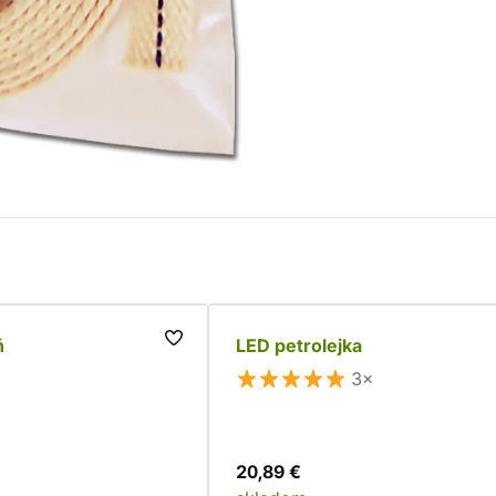
ň
LED petrolejka
3×
20,89 €