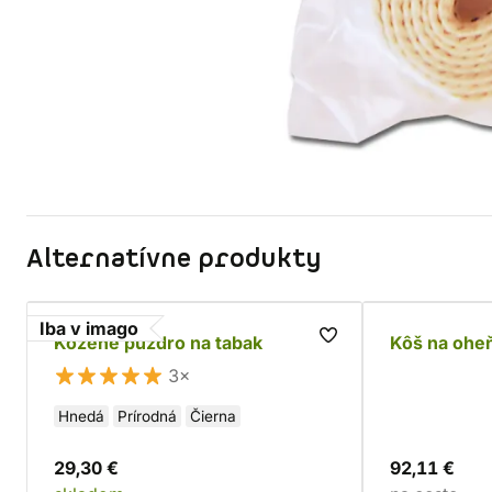
Alternatívne produkty
Iba v imago
Kožené puzdro na tabak
Kôš na ohe
3×
Hnedá
Prírodná
Čierna
29,30 €
92,11 €