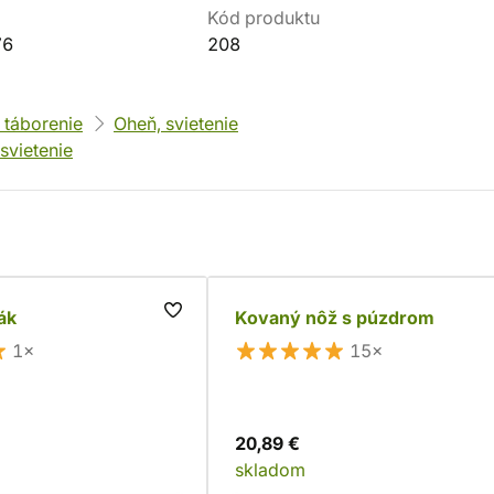
Kód produktu
76
208
, táborenie
Oheň, svietenie
svietenie
ák
Kovaný nôž s púzdrom
1×
15×
20,89 €
skladom