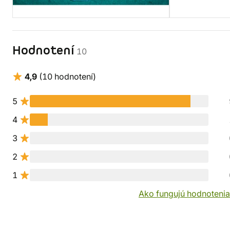
Hodnotení
10
4,9
(10 hodnotení)
5
4
3
2
1
Ako fungujú hodnotenia