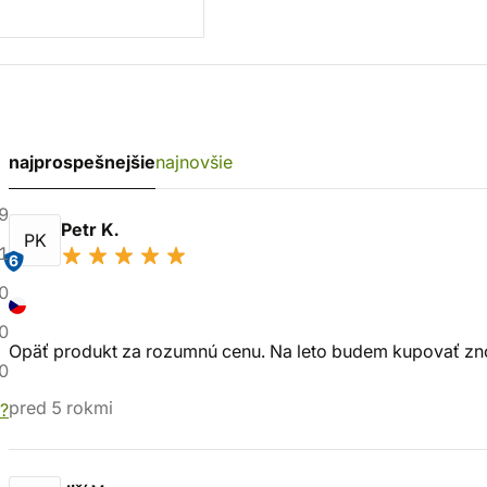
najprospešnejšie
najnovšie
9
Petr K.
PK
1
6
0
0
Opäť produkt za rozumnú cenu. Na leto budem kupovať zno
0
pred 5 rokmi
?