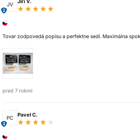
Jiří V.
JV
2
Tovar zodpovedá popisu a perfektne sedí. Maximálna spok
pred 7 rokmi
Pavel C.
PC
3