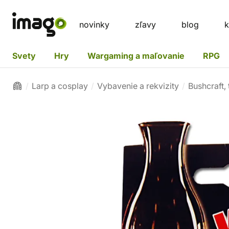
novinky
zľavy
blog
k
Svety
Hry
Wargaming a maľovanie
RPG
Larp a cosplay
Vybavenie a rekvizity
Bushcraft,