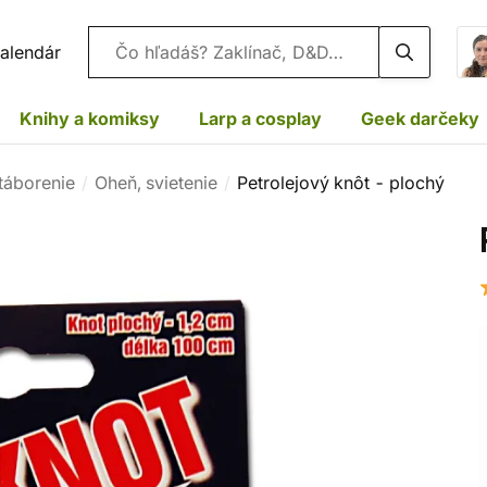
Vyhľadávanie
alendár
Knihy a komiksy
Larp a cosplay
Geek darčeky
 táborenie
Oheň, svietenie
Petrolejový knôt - plochý