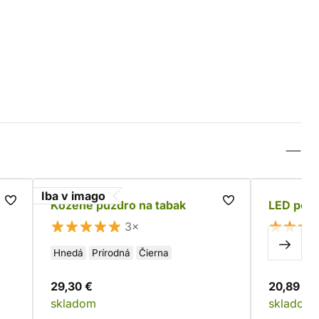
Iba v imago
Kožené puzdro na tabak
LED petr
3×
Hnedá
Prírodná
Čierna
29,30 €
20,89 €
skladom
skladom