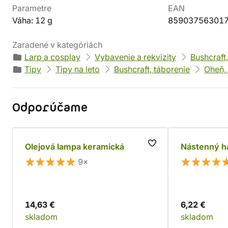
Parametre
EAN
Váha: 12 g
85903756301
Zaradené v kategóriách
Larp a cosplay
Vybavenie a rekvizity
Bushcraft
Tipy
Tipy na leto
Bushcraft, táborenie
Oheň, 
Odporúčame
Olejová lampa keramická
Nástenný h
9×
14,63 €
6,22 €
skladom
skladom