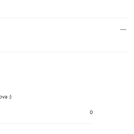
va :)
0