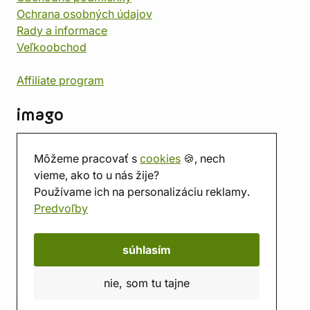
Ochrana osobných údajov
Rady a informace
Veľkoobchod
Affiliate program
imago
Kontakt
Môžeme pracovať s
cookies
🍪, nech
Predajňa
vieme, ako to u nás žije?
Herňa
Používame ich na personalizáciu reklamy.
O nás
Predvoľby
Hodnotenie obchodu
Darčekové poukážky
Kalendár
súhlasím
imago.blog
nie, som tu tajne