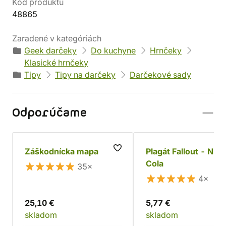
Kód produktu
48865
Zaradené v kategóriách
Geek darčeky
Do kuchyne
Hrnčeky
Klasické hrnčeky
Tipy
Tipy na darčeky
Darčekové sady
Odporúčame
Záškodnícka mapa
Plagát Fallout - Nuk
Cola
35×
4×
25,10 €
5,77 €
skladom
skladom