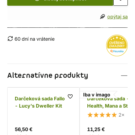
opýtaj sa
60 dní na vrátenie
Alternatívne produkty
Iba v imago
Darčeková sada Fallout
Darčeková sada -
- Lucy's Dweller Kit
Health, Mana a Stam
2×
56,50 €
11,25 €