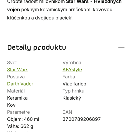
Urobte radosť milovníkom
Star Wars
-
Hviezdnych
vojen
pekným keramickým hrnčekom, kovovou
kľúčenkou a dvojicou placiek!
Detaily produktu
Svet
Výrobca
Star Wars
ABYstyle
Postava
Farba
Darth Vader
Viac farieb
Materiál
Typ hrnku
Keramika
Klasický
Kov
Parametre
EAN
Objem: 460 ml
3700789206897
Váha: 662 g