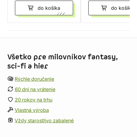
do košíka
do košíka
Informácie o obchode
Všetko pre milovníkov fantasy,
sci-fi a hier
Rýchle doručenie
60 dní na vrátenie
20 rokov na trhu
Vlastná výroba
Vždy starostlivo zabalené