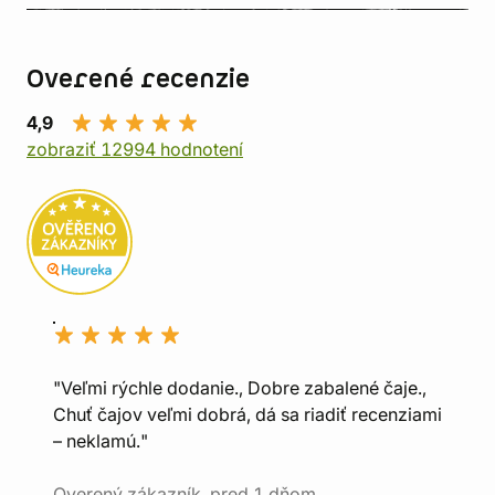
Overené recenzie
4,9
zobraziť 12994 hodnotení
"Veľmi rýchle dodanie., Dobre zabalené čaje.,
Chuť čajov veľmi dobrá, dá sa riadiť recenziami
– neklamú."
Overený zákazník, pred 1 dňom