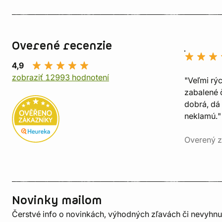
Overené recenzie
4,9
zobraziť 12993 hodnotení
"Veľmi rý
zabalené č
dobrá, dá 
neklamú."
Overený z
Novinky mailom
Čerstvé info o novinkách, výhodných zľavách či nevyhn