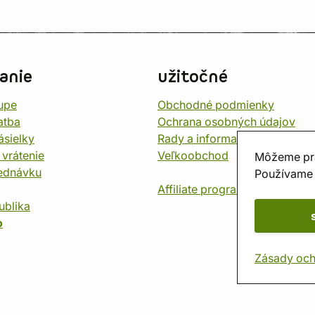
anie
užitočné
upe
Obchodné podmienky
atba
Ochrana osobných údajov
ásielky
Rady a informace
 vrátenie
Veľkoobchod
Môžeme pr
jednávku
Používame 
Affiliate program
ublika
o
Zásady och