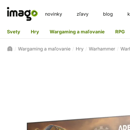
novinky
zľavy
blog
k
Svety
Hry
Wargaming a maľovanie
RPG
Wargaming a maľovanie
Hry
Warhammer
War