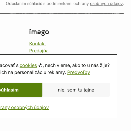
Odoslaním súhlasíš s podmienkami ochrany
osobných údajov
.
imago
Kontakt
Predajňa
Herňa
O nás
acovať s
cookies
🍪, nech vieme, ako to u nás žije?
Hodnotenie obchodu
ich na personalizáciu reklamy.
Predvoľby
Darčekové poukážky
Kalendár
súhlasím
nie, som tu tajne
imago.blog
rany osobných údajov