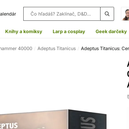
Vyhľadávanie
alendár
Knihy a komiksy
Larp a cosplay
Geek darčeky
hammer 40000
Adeptus Titanicus
Adeptus Titanicus: Ce