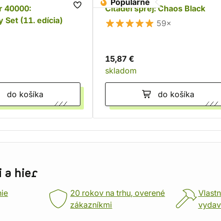
Populárne
 40000:
Citadel sprej: Chaos Black
 Set (11. edícia)
59×
15,87 €
skladom
do košíka
do košíka
 a hier
nie
20 rokov na trhu, overené
Vlastn
zákazníkmi
vydav