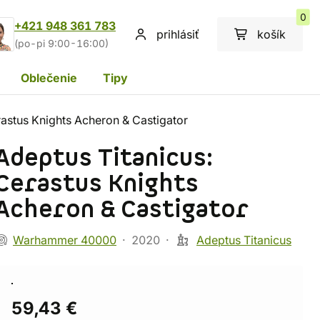
0
+421 948 361 783
prihlásiť
košík
(po-pi 9:00-16:00)
Oblečenie
Tipy
rastus Knights Acheron & Castigator
Adeptus Titanicus:
Cerastus Knights
Acheron & Castigator
Warhammer 40000
2020
Adeptus Titanicus
59,43 €