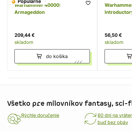
Populárne
Warhammer 40000:
Warhammer
Armageddon
Introductory
209,44 €
56,50 €
skladom
skladom
do košíka
Informácie o obchode
Všetko pre milovníkov fantasy, sci-fi
Rýchle doručenie
60 dní na vráte
buď bez obáv