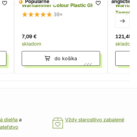
Populárne
angličtina
Warhammer Colour Plastic Glue
Warhamm
Templars
39×
7,09 €
121,45 €
skladom
skladom
do košíka
á dielňa
a
Vždy starostlivo zabalené
ateľstvo