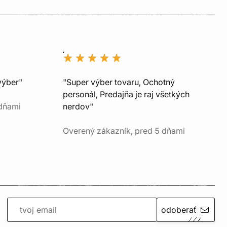
výber"
"Super výber tovaru, Ochotný
personál, Predajňa je raj všetkých
 dňami
nerdov"
Overený zákazník, pred 5 dňami
odoberať