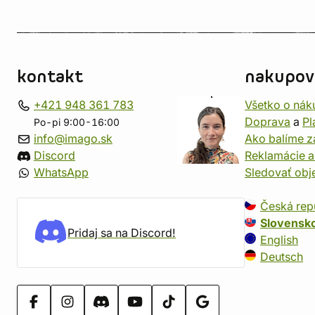
kontakt
nakupov
+421 948 361 783
Všetko o nák
Doprava
a
Pl
Po-pi 9:00-16:00
info@imago.sk
Ako balíme z
Discord
Reklamácie a
WhatsApp
Sledovať ob
Česká rep
Slovensk
Pridaj sa na Discord!
English
Deutsch