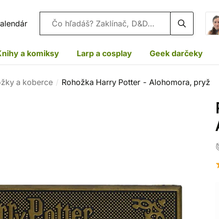
Vyhľadávanie
alendár
Knihy a komiksy
Larp a cosplay
Geek darčeky
žky a koberce
Rohožka Harry Potter - Alohomora, pryž