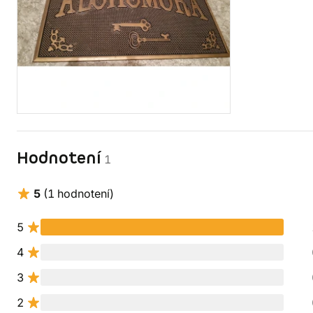
Hodnotení
1
5
(1 hodnotení)
5
4
3
2