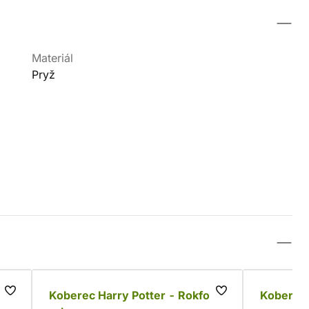
Materiál
Pryž
vá
Koberec Harry Potter - Rokfort
Koberec 