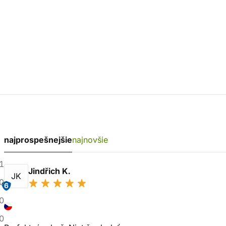
najprospešnejšie
najnovšie
1
Jindřich K.
JK
0
6
0
0