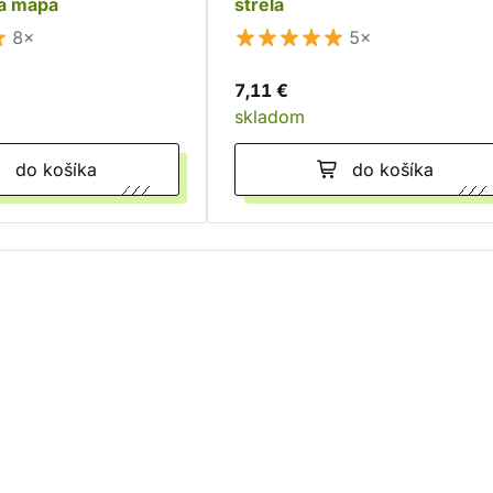
a mapa
strela
8×
5×
7,11 €
skladom
do košíka
do košíka