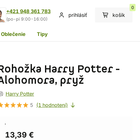
0
+421 948 361 783
prihlásiť
košík
(po-pi 9:00-16:00)
Oblečenie
Tipy
Rohožka Harry Potter -
Alohomora, pryž
Harry Potter
5
(1 hodnotení)
13,39 €