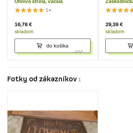
Ohnivá strela, väčšia
Záškodníck
1×
16,78 €
29,39 €
skladom
skladom
do košíka
Fotky od zákazníkov
1