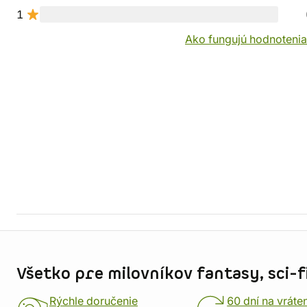
1
Ako fungujú hodnotenia
Informácie o obchode
Všetko pre milovníkov fantasy, sci-fi
Rýchle doručenie
60 dní na vráte