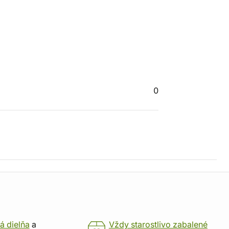
0
á dielňa
a
Vždy starostlivo zabalené