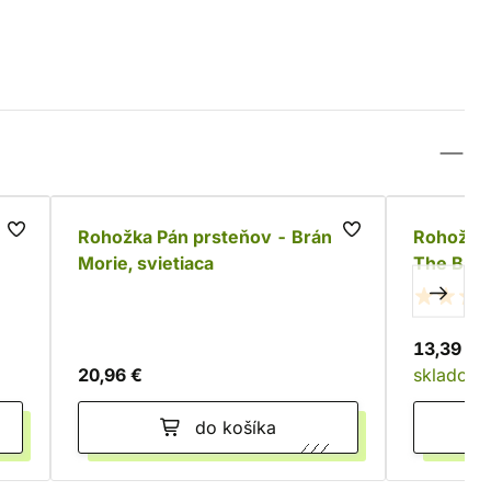
You
Rohožka Pán prsteňov - Brána
Rohožka
Morie, svietiaca
The Bat
13,39 €
20,96 €
skladom
do košíka