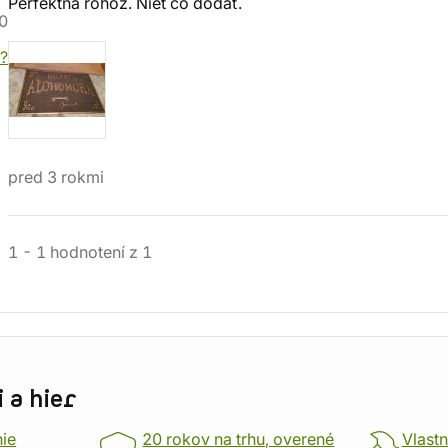
Perfektná rohož. Niet čo dodať.
0
?
pred 3 rokmi
1
-
1
hodnotení
z
1
 a hier
nie
20 rokov na trhu, overené
Vlastn