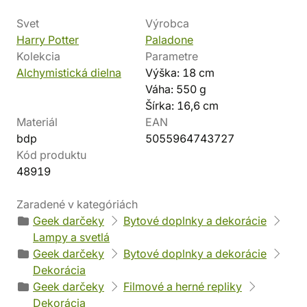
Svet
Výrobca
Harry Potter
Paladone
Kolekcia
Parametre
Alchymistická dielna
Výška: 18 cm
Váha: 550 g
Šírka: 16,6 cm
Materiál
EAN
bdp
5055964743727
Kód produktu
48919
Zaradené v kategóriách
Geek darčeky
Bytové doplnky a dekorácie
Lampy a svetlá
Geek darčeky
Bytové doplnky a dekorácie
Dekorácia
Geek darčeky
Filmové a herné repliky
Dekorácia