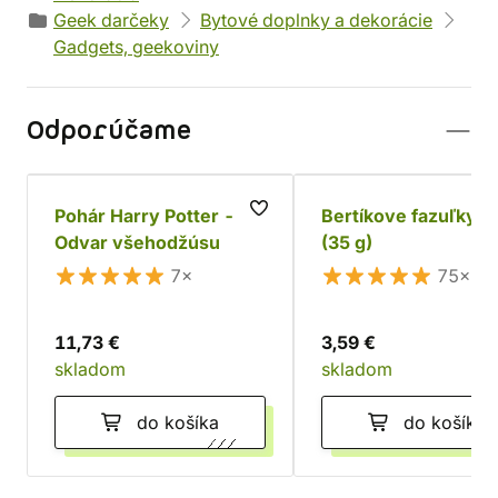
Geek darčeky
Bytové doplnky a dekorácie
Gadgets, geekoviny
Odporúčame
Pohár Harry Potter -
Bertíkove fazuľky, 
Odvar všehodžúsu
(35 g)
7×
75×
11,73 €
3,59 €
skladom
skladom
do košíka
do košíka