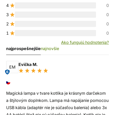
4
0
3
0
2
0
1
0
Ako fungujú hodnotenia?
najprospešnejšie
najnovšie
Evička M.
EM
6
Magická lampa v tvare kotlíka je krásnym darčekom
a štýlovým doplnkom. Lampa má napájanie pomocou
USB kábla (adaptér nie je súčasťou balenia) alebo 3x
AA batérií (tiež nie sú súčasťou balenia). Kotlík nie je