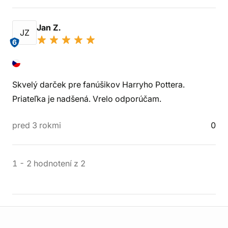
Jan Z.
JZ
6
Skvelý darček pre fanúšikov Harryho Pottera.
Priateľka je nadšená. Vrelo odporúčam.
pred 3 rokmi
0
1
-
2
hodnotení
z
2
Informácie o obchode