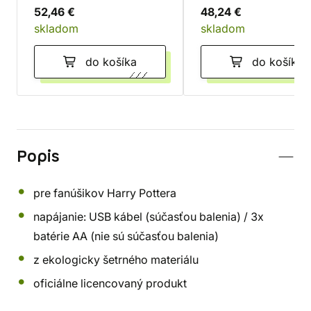
52,46 €
48,24 €
skladom
skladom
do košíka
do košíka
Popis
pre fanúšikov Harry Pottera
napájanie: USB kábel (súčasťou balenia) / 3x
batérie AA (nie sú súčasťou balenia)
z ekologicky šetrného materiálu
oficiálne licencovaný produkt