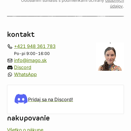
Odoslaním súhlasíš s podmienkami ochrany
osobných
údajov
.
kontakt
+421 948 361 783
Po-pi 9:00-16:00
info@imago.sk
Discord
WhatsApp
Pridaj sa na Discord!
nakupovanie
Všetko o nákupe