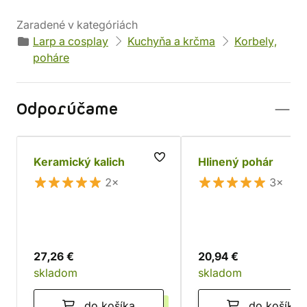
Zaradené v kategóriách
Larp a cosplay
Kuchyňa a krčma
Korbely,
poháre
Odporúčame
Keramický kalich
Hlinený pohár
2×
3×
27,26 €
20,94 €
skladom
skladom
do košíka
do košíka