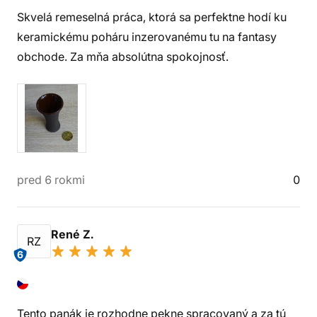
Skvelá remeselná práca, ktorá sa perfektne hodí ku
keramickému poháru inzerovanému tu na fantasy
obchode. Za mňa absolútna spokojnosť.
pred 6 rokmi
0
René Z.
RZ
6
Tento panák je rozhodne pekne spracovaný a za tú