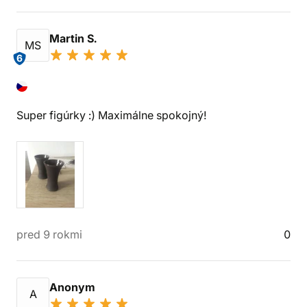
Martin S.
MS
6
Super figúrky :) Maximálne spokojný!
pred 9 rokmi
0
Anonym
A