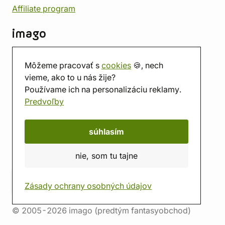
Affiliate program
imago
Kontakt
Môžeme pracovať s
cookies
🍪, nech
Predajňa
vieme, ako to u nás žije?
Herňa
Používame ich na personalizáciu reklamy.
O nás
Predvoľby
Hodnotenie obchodu
Darčekové poukážky
Kalendár
súhlasím
imago.blog
nie, som tu tajne
Zásady ochrany osobných údajov
© 2005-2026 imago (predtým fantasyobchod)