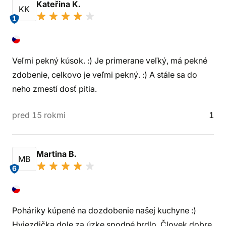
Kateřina K.
KK
1
Veľmi pekný kúsok. :) Je primerane veľký, má pekné
zdobenie, celkovo je veľmi pekný. :) A stále sa do
neho zmestí dosť pitia.
pred 15 rokmi
1
Martina B.
MB
6
Poháriky kúpené na dozdobenie našej kuchyne :)
Hviezdička dole za úzke spodné hrdlo. Človek dobre