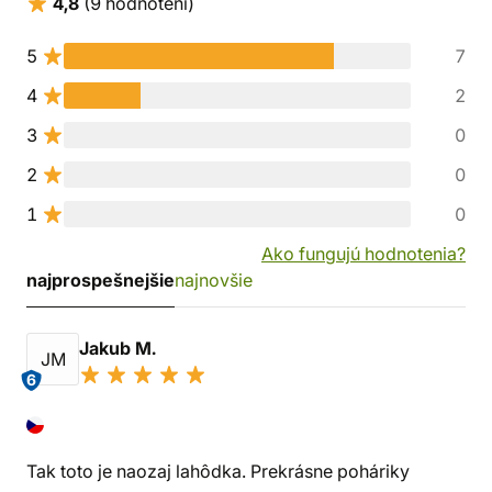
4,8
(9 hodnotení)
5
7
4
2
3
0
2
0
1
0
Ako fungujú hodnotenia?
najprospešnejšie
najnovšie
Jakub M.
JM
6
Tak toto je naozaj lahôdka. Prekrásne poháriky