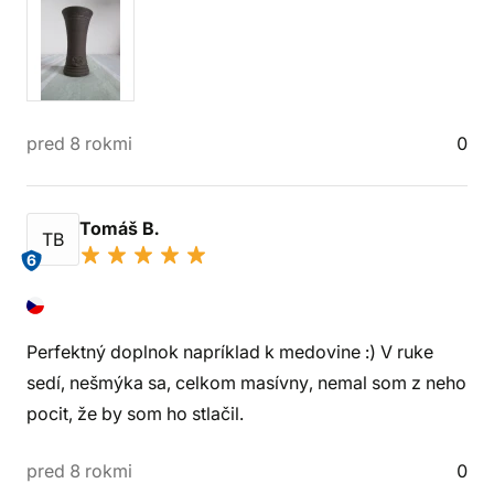
pred 8 rokmi
0
Tomáš B.
TB
6
Perfektný doplnok napríklad k medovine :) V ruke
sedí, nešmýka sa, celkom masívny, nemal som z neho
pocit, že by som ho stlačil.
pred 8 rokmi
0