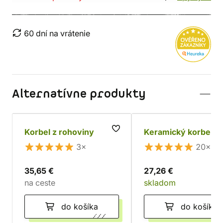
60 dní na vrátenie
Alternatívne produkty
Korbel z rohoviny
Keramický korbel
3×
20×
35,65 €
27,26 €
na ceste
skladom
do košíka
do košíka