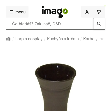
menu
Vyhľadávanie
Larp a cosplay
Kuchyňa a krčma
Korbely, pohár