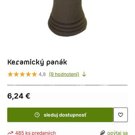
Keramický panák
4,8
(9 hodnotení)
6,24 €
sleduj dostupnosť
485 ks predaných
opýtaj sa