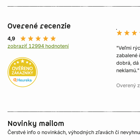
Overené recenzie
4,9
zobraziť 12994 hodnotení
"Veľmi rý
zabalené č
dobrá, dá 
neklamú."
Overený z
Novinky mailom
Čerstvé info o novinkách, výhodných zľavách či nevyhn