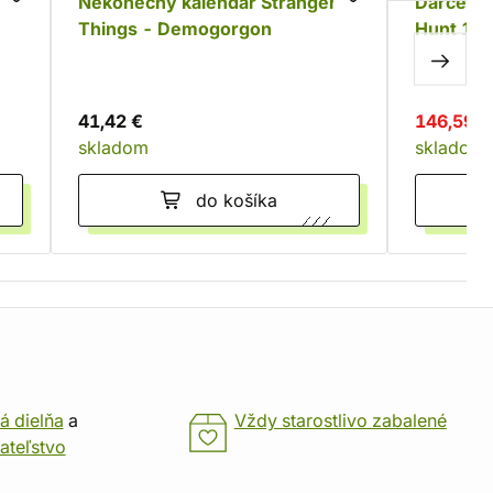
Nekonečný kalendár Stranger
Darčekov
Things - Demogorgon
Hunt 10t
Hunter S
41,42 €
146,59 €
skladom
skladom
do košíka
á dielňa
a
Vždy starostlivo zabalené
ateľstvo