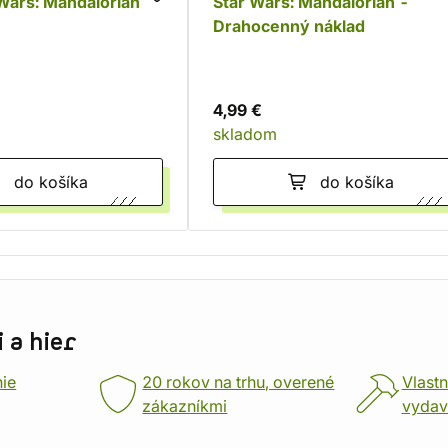
Wars: Mandalorian -
Star Wars: Mandalorian -
Drahocenný náklad
4,99 €
skladom
do košíka
do košíka
 a hier
nie
20 rokov na trhu, overené
Vlastn
zákazníkmi
vydav