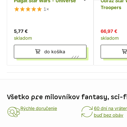
Plagát Star Wars - Universe
Obraz Star 
Troopers
1×
5,77 €
66,97 €
skladom
skladom
do košíka
Informácie o obchode
Všetko pre milovníkov fantasy, sci-fi
Rýchle doručenie
60 dní na vráte
buď bez obáv