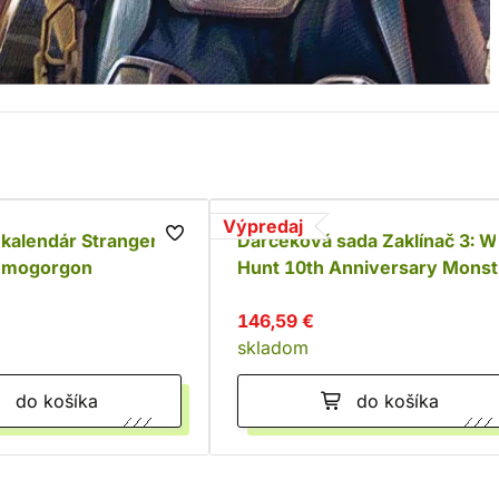
Výpredaj
kalendár Stranger
Darčeková sada Zaklínač 3: W
emogorgon
Hunt 10th Anniversary Monst
Hunter Slayer Kit
146,59 €
skladom
do košíka
do košíka