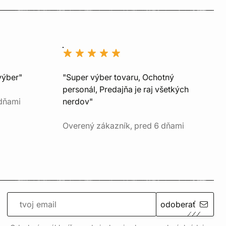
výber"
"Super výber tovaru, Ochotný
personál, Predajňa je raj všetkých
 dňami
nerdov"
Overený zákazník, pred 6 dňami
odoberať