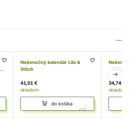
ild
Nekonečný kalendár Lilo &
Nekonečn
er
Stitch
- Going 
41,01 €
34,74 €
skladom
skladom
do košíka