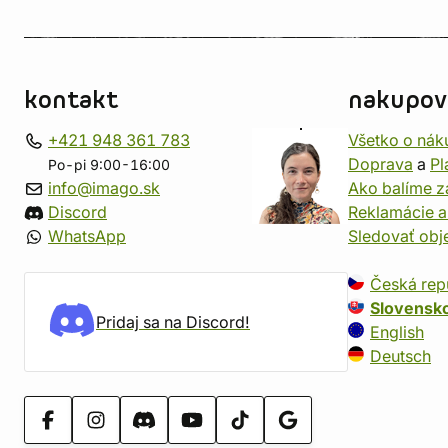
kontakt
nakupov
+421 948 361 783
Všetko o nák
Doprava
a
Pl
Po-pi 9:00-16:00
info@imago.sk
Ako balíme z
Discord
Reklamácie a
WhatsApp
Sledovať ob
Česká rep
Slovensk
Pridaj sa na Discord!
English
Deutsch