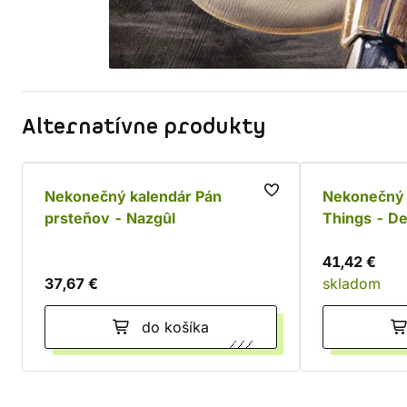
Alternatívne produkty
Nekonečný kalendár Pán
Nekonečný 
prsteňov - Nazgûl
Things - D
41,42 €
37,67 €
skladom
do košíka