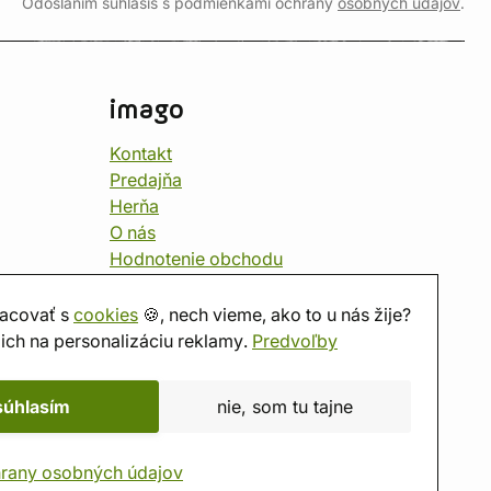
Odoslaním súhlasíš s podmienkami ochrany
osobných údajov
.
imago
Kontakt
Predajňa
Herňa
O nás
Hodnotenie obchodu
Darčekové poukážky
Kalendár
acovať s
cookies
🍪, nech vieme, ako to u nás žije?
imago.blog
ich na personalizáciu reklamy.
Predvoľby
súhlasím
nie, som tu tajne
rany osobných údajov