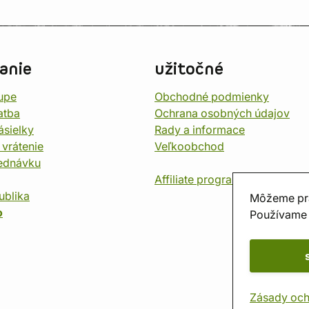
anie
užitočné
upe
Obchodné podmienky
atba
Ochrana osobných údajov
ásielky
Rady a informace
 vrátenie
Veľkoobchod
jednávku
Affiliate program
ublika
Môžeme pr
o
Používame 
Zásady och