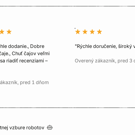
chle dodanie., Dobre
"Rýchle doručenie, široký 
aje., Chuť čajov veľmi
sa riadiť recenziami –
Overený zákazník, pred 3
ákazník, pred 1 dňom
utnej vzbure
robotov