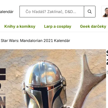
Vyhľadávanie
alendár
Knihy a komiksy
Larp a cosplay
Geek darčeky
Star Wars: Mandalorian 2021 Kalendár