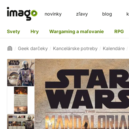
novinky
zľavy
blog
k
Svety
Hry
Wargaming a maľovanie
RPG
Geek darčeky
Kancelárske potreby
Kalendáre