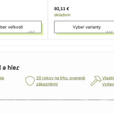
92,11 €
skladom
Vyber veľkosti
Vyber varianty
 a hier
nie
20 rokov na trhu, overené
Vlastn
zákazníkmi
vydav