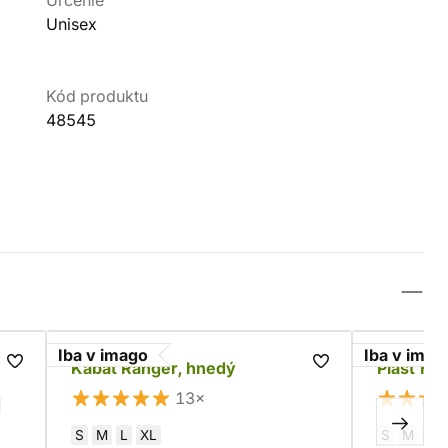
Určenie
Unisex
Kód produktu
48545
Iba v imago
Iba v imag
Kabát Ranger, hnedý
Plášť Hr
13×
S
M
L
XL
S
M
L