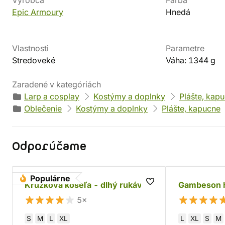
Výrobca
Farba
Epic Armoury
Hnedá
Vlastnosti
Parametre
Stredoveké
Váha: 1344 g
Zaradené v kategóriách
Larp a cosplay
Kostýmy a doplnky
Plášte, kap
Oblečenie
Kostýmy a doplnky
Plášte, kapucne
Odporúčame
Populárne
Krúžková košeľa - dlhý rukáv
Gambeson 
5×
S
M
L
XL
L
XL
S
M