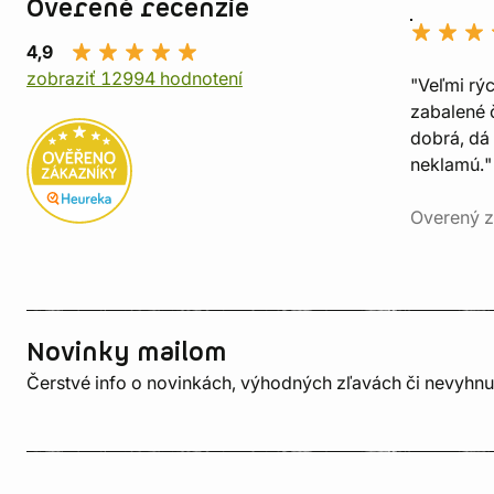
Overené recenzie
4,9
zobraziť 12994 hodnotení
"Veľmi rý
zabalené č
dobrá, dá 
neklamú."
Overený z
Novinky mailom
Čerstvé info o novinkách, výhodných zľavách či nevyhn