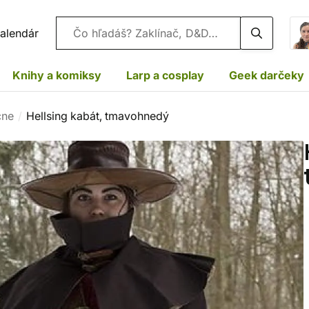
Vyhľadávanie
alendár
Knihy a komiksy
Larp a cosplay
Geek darčeky
cne
Hellsing kabát, tmavohnedý