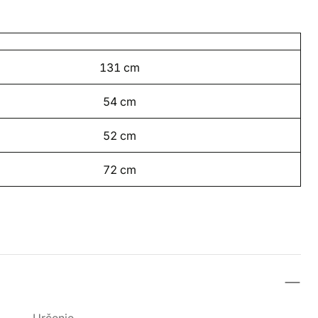
131 cm
54 cm
52 cm
72 cm