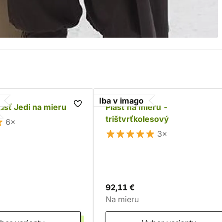
Iba v imago
ášť Jedi na mieru
Plášť na mieru -
trištvrťkolesový
6×
3×
92,11 €
Na mieru