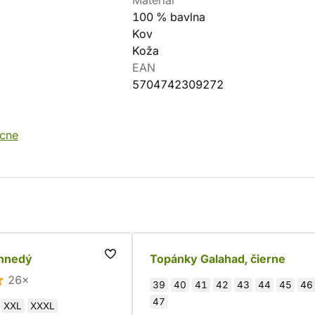
Materiál
100 % bavlna
Kov
Koža
EAN
5704742309272
ucne
hnedý
Topánky Galahad, čierne
26×
39
40
41
42
43
44
45
46
47
XXL
XXXL