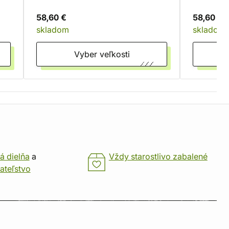
58,60 €
58,60 €
skladom
skladom
Vyber veľkosti
á dielňa
a
Vždy starostlivo zabalené
ateľstvo