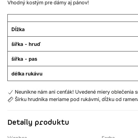
Vhodný kostým pre dámy aj pánov!
Dĺžka
šířka - hruď
šířka - pas
délka rukávu
Neunikne nám ani cenťák! Uvedené miery oblečenia sm
Šírku hrudníka meriame pod rukávmi, dĺžku od ramen
Detaily produktu