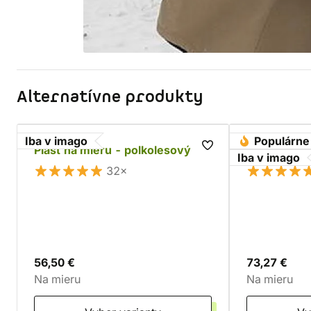
Alternatívne produkty
Iba v imago
Populárne
Plášť na mieru - polkolesový
Bavlnený pl
Iba v imago
32×
56,50 €
73,27 €
Na mieru
Na mieru