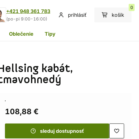
0
+421 948 361 783
prihlásiť
košík
(po-pi 9:00-16:00)
Oblečenie
Tipy
Hellsing kabát,
tmavohnedý
108,88 €
sleduj dostupnosť