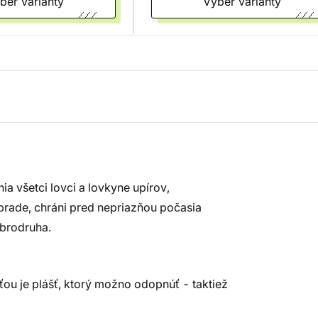
Vyber varianty
Vyber varianty
ia všetci lovci a lovkyne upírov,
 brade, chráni pred nepriazňou počasia
brodruha.
u je plášť, ktorý možno odopnúť - taktiež