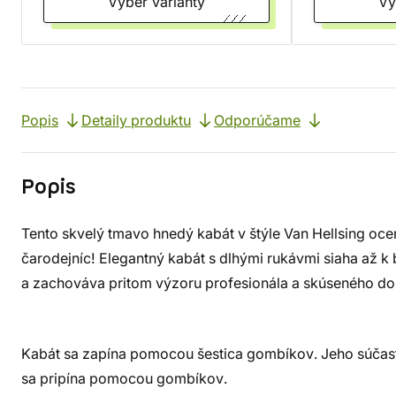
Vyber varianty
Popis
Detaily produktu
Odporúčame
Popis
Tento skvelý tmavo hnedý kabát v štýle Van Hellsing ocen
čarodejníc! Elegantný kabát s dlhými rukávmi siaha až k
a zachováva pritom výzoru profesionála a skúseného do
Kabát sa zapína pomocou šestica gombíkov. Jeho súčasťo
sa pripína pomocou gombíkov.