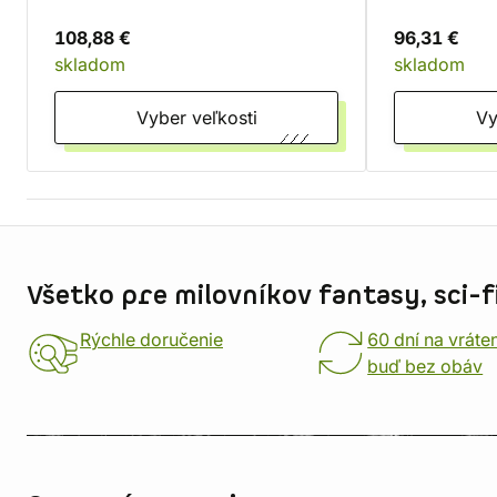
108,88 €
96,31 €
skladom
skladom
Vyber veľkosti
Informácie o obchode
Všetko pre milovníkov fantasy, sci-fi
Rýchle doručenie
60 dní na vráte
buď bez obáv