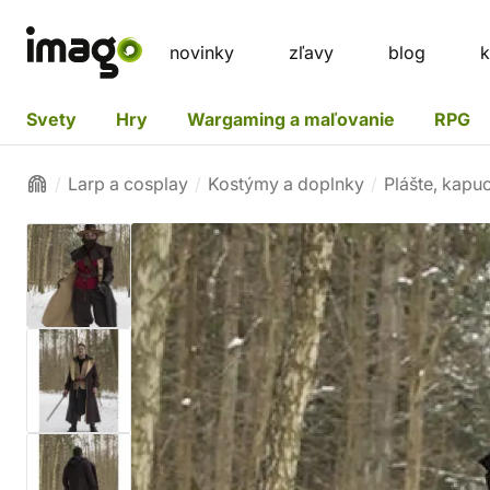
novinky
zľavy
blog
k
Svety
Hry
Wargaming a maľovanie
RPG
Larp a cosplay
Kostýmy a doplnky
Plášte, kapu