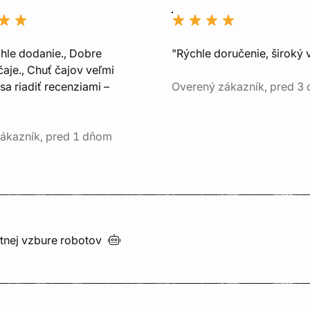
chle dodanie., Dobre
"Rýchle doručenie, široký 
aje., Chuť čajov veľmi
sa riadiť recenziami –
Overený zákazník, pred 3
ákazník, pred 1 dňom
utnej vzbure
robotov