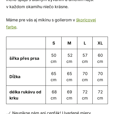
v každom okamihu niečo krásne.
Máme pre vás aj mikinu s golierom v
škoricovej
farbe
.
S
M
L
XL
50
52
57
60
šířka přes prsa
cm
cm
cm
cm
65
65
70
70
Dĺžka
cm
cm
cm
cm
délka rukávu od
68
69
72
72
krku
cm
cm
cm
cm
Neunikne nám ani cenťák! Uvedené miery