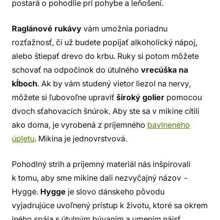
postará o pohodlie pri pohybe a leňošení.
Raglánové rukávy
vám umožnia poriadnu
rozťažnosť, či už budete popíjať alkoholický nápoj,
alebo štiepať drevo do krbu. Ruky si potom môžete
schovať na odpočinok do útulného
vrecúška na
kĺboch
. Ak by vám studený vietor liezol na nervy,
môžete si ľubovoľne upraviť
široký golier
pomocou
dvoch sťahovacích šnúrok. Aby ste sa v mikine cítili
ako doma, je vyrobená z príjemného
bavlneného
úpletu
. Mikina je jednovrstvová.
Pohodlný strih a príjemný materiál nás inšpirovali
k tomu, aby sme mikine dali nezvyčajný názov -
Hygge.
Hygge
je slovo dánskeho pôvodu
vyjadrujúce uvoľnený prístup k životu, ktoré sa okrem
iného spája s útulným bývaním a umením nájsť