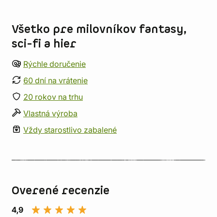
Informácie o obchode
Všetko pre milovníkov fantasy,
sci-fi a hier
Rýchle doručenie
60 dní na vrátenie
20 rokov na trhu
Vlastná výroba
Vždy starostlivo zabalené
Overené recenzie
4,9