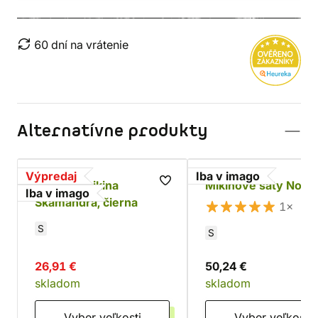
60 dní na vrátenie
Alternatívne produkty
Výpredaj
Iba v imago
Dámska mikina
Mikinové šaty Nox
Iba v imago
Skamandra, čierna
1×
S
S
26,91 €
50,24 €
skladom
skladom
Vyber veľkosti
Vyber veľkosti