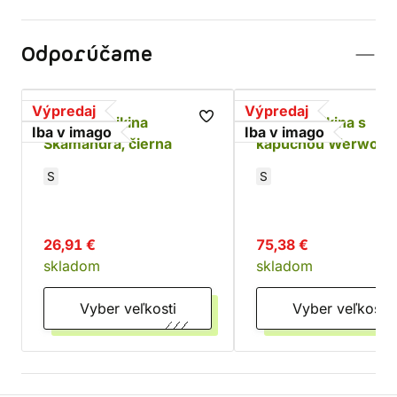
Odporúčame
Výpredaj
Výpredaj
Dámska mikina
Pánska mikina s
Iba v imago
Iba v imago
Skamandra, čierna
kapucňou Werwolf,
modrá
S
S
26,91 €
75,38 €
skladom
skladom
Vyber veľkosti
Vyber veľkosti