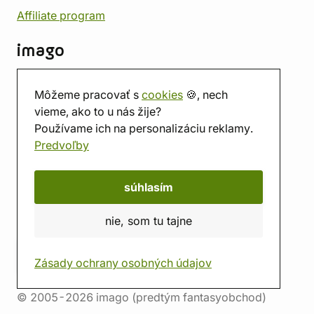
Affiliate program
imago
Kontakt
Môžeme pracovať s
cookies
🍪, nech
Predajňa
vieme, ako to u nás žije?
Herňa
Používame ich na personalizáciu reklamy.
O nás
Predvoľby
Hodnotenie obchodu
Darčekové poukážky
Kalendár
súhlasím
imago.blog
nie, som tu tajne
Zásady ochrany osobných údajov
© 2005-2026 imago (predtým fantasyobchod)