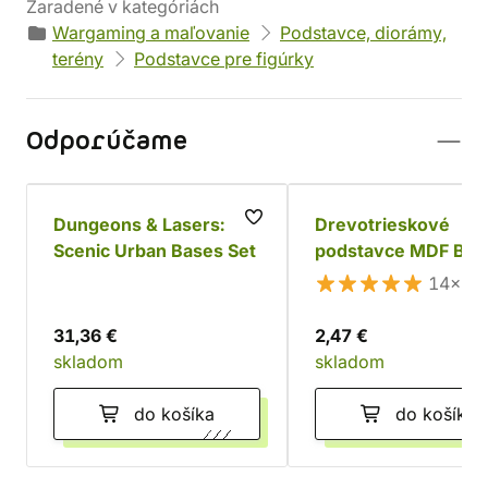
Zaradené v kategóriách
Wargaming a maľovanie
Podstavce, diorámy,
terény
Podstavce pre figúrky
Odporúčame
Dungeons & Lasers:
Drevotrieskové
Scenic Urban Bases Set
podstavce MDF Bas
Round 25mm (20 ks
14×
31,36 €
2,47 €
skladom
skladom
do košíka
do košíka