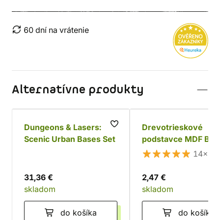
60 dní na vrátenie
Alternatívne produkty
Dungeons & Lasers:
Drevotrieskové
Scenic Urban Bases Set
podstavce MDF Bas
Round 25mm (20 ks
14×
31,36 €
2,47 €
skladom
skladom
do košíka
do košíka