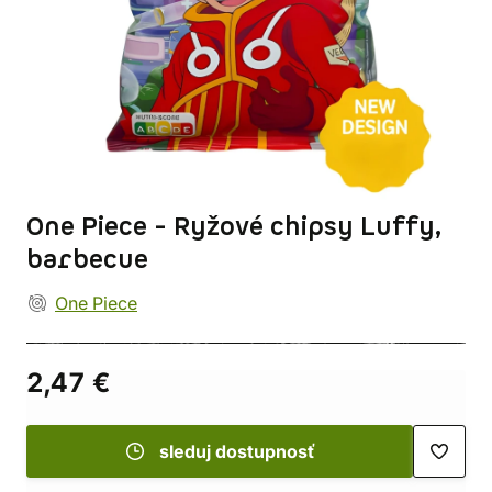
One Piece - Ryžové chipsy Luffy,
barbecue
One Piece
2,47 €
sleduj dostupnosť