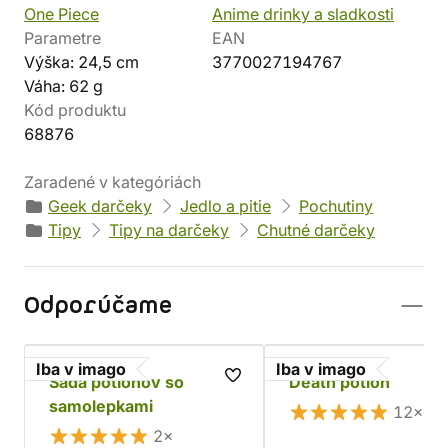
One Piece
Anime drinky a sladkosti
Parametre
EAN
Výška: 24,5 cm
3770027194767
Váha: 62 g
Kód produktu
68876
Zaradené v kategóriách
Geek darčeky
Jedlo a pitie
Pochutiny
Tipy
Tipy na darčeky
Chutné darčeky
Odporúčame
Iba v imago
Iba v imago
Sada potionov so
Death potion
samolepkami
12×
2×