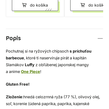
do košíka
do košíka
Popis
Pochutnaj si na ryžových chipsoch
s príchuťou
barbecue
, ktoré ti naservíruje pirát a kapitán
Slamákov
Luffy
z obľúbenej japonskej mangy
a anime
One Piece
!
Gluten Free!
Zloženie
:hnedá celozrnná ryža (77 %), olivový olej,
soľ, korenie (údená paprika, paprika, kajenské