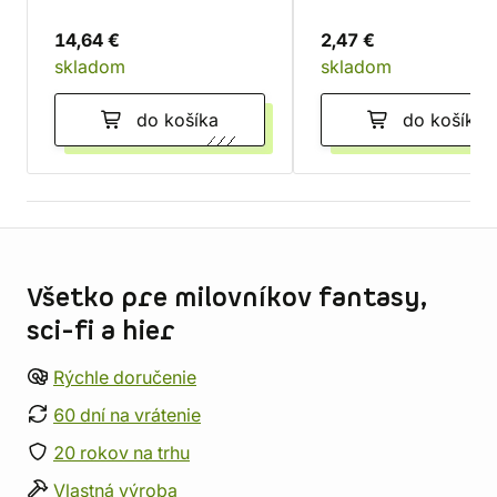
14,64 €
2,47 €
skladom
skladom
do košíka
do košíka
Informácie o obchode
Všetko pre milovníkov fantasy,
sci-fi a hier
Rýchle doručenie
60 dní na vrátenie
20 rokov na trhu
Vlastná výroba