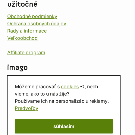
užitočné
Obchodné podmienky
Ochrana osobných údajov
Rady a informace
Veľkoobchod
Affiliate program
imago
Kontakt
Môžeme pracovať s
cookies
🍪, nech
Predajňa
vieme, ako to u nás žije?
Herňa
Používame ich na personalizáciu reklamy.
O nás
Predvoľby
Hodnotenie obchodu
Darčekové poukážky
Kalendár
súhlasím
imago.blog