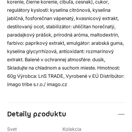
korenie, čierne korenie, cibuľa, cesnak), cukor,
regulátory kyslosti: kyselina citrónová, kyselina
jablčná, fosforečnan vápenatý, kvasnicový extrakt,
destilovaný ocot, stabilizátor: uhličitan horečnatý,
paradajkový prášok, prírodná aróma, maltodextrín,
farbivo: paprikový extrakt, emulgátor: arabská guma,
kyselina glycyrrhizová, antioxidant: rozmarínový
extrakt. Balené v ochrannej atmosfére: dusík,
Skladujte na chladnom a suchom mieste. Hmotnost:
60g Výrobca: LnS TRADE, Vyrobené v EÚ Distribútor:
imago tribe s.r.o./ imago.cz
Detaily produktu
Svet
Kolekcia