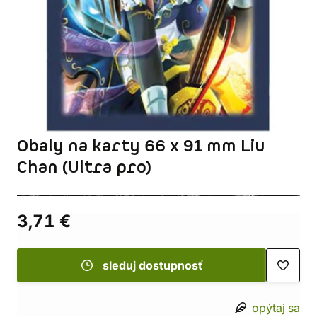
Obaly na karty 66 x 91 mm Liu
Chan (Ultra pro)
3,71 €
sleduj dostupnosť
opýtaj sa