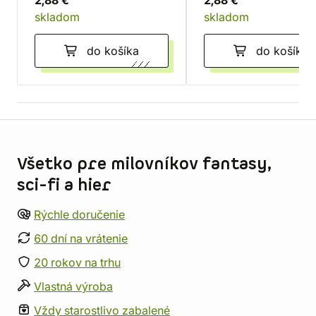
2,88 €
2,88 €
skladom
skladom
do košíka
do košíka
Informácie o obchode
Všetko pre milovníkov fantasy,
sci-fi a hier
Rýchle doručenie
60 dní na vrátenie
20 rokov na trhu
Vlastná výroba
Vždy starostlivo zabalené