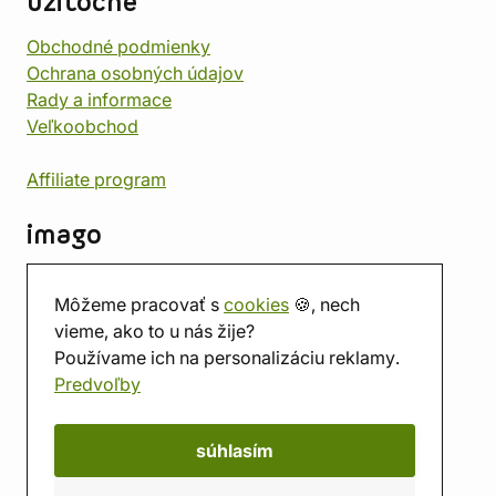
užitočné
Obchodné podmienky
Ochrana osobných údajov
Rady a informace
Veľkoobchod
Affiliate program
imago
Kontakt
Môžeme pracovať s
cookies
🍪, nech
Predajňa
vieme, ako to u nás žije?
Herňa
Používame ich na personalizáciu reklamy.
O nás
Predvoľby
Hodnotenie obchodu
Darčekové poukážky
Kalendár
súhlasím
imago.blog