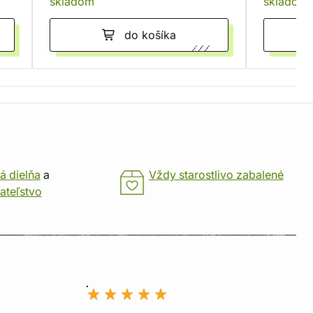
skladom
skladom
do košíka
á dielňa
a
Vždy starostlivo zabalené
ateľstvo