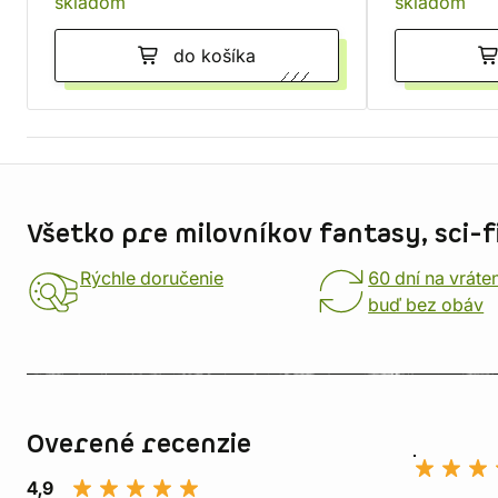
skladom
skladom
do košíka
Informácie o obchode
Všetko pre milovníkov fantasy, sci-fi
Rýchle doručenie
60 dní na vráte
buď bez obáv
Overené recenzie
4,9