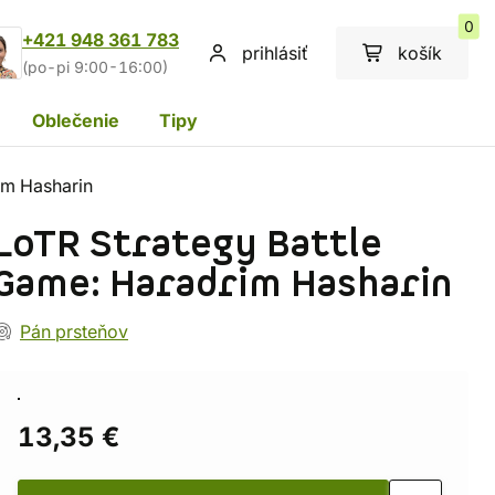
0
+421 948 361 783
prihlásiť
košík
(po-pi 9:00-16:00)
Oblečenie
Tipy
im Hasharin
LoTR Strategy Battle
Game: Haradrim Hasharin
Pán prsteňov
13,35 €