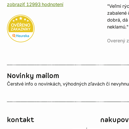
zobraziť 12993 hodnotení
"Veľmi rý
zabalené č
dobrá, dá 
neklamú."
Overený z
Novinky mailom
Čerstvé info o novinkách, výhodných zľavách či nevyhn
kontakt
nakupov