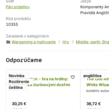
Svet
Jazyk
Pán prsteňov
Komponenty Ang
Pravidlá Angličt
Kód produktu
10355
Zaradené v kategóriách
Wargaming a maľovanie
Hry
Middle-earth: Str
Odporúčame
Novinka
angličtina
Jeden prsten - hra na hrdiny:
The One Rin
Rozšírenie
Moria - Za Durinovými dveřmi
White Wiza
čeština
kolektív auto
30,25 €
36,72 €