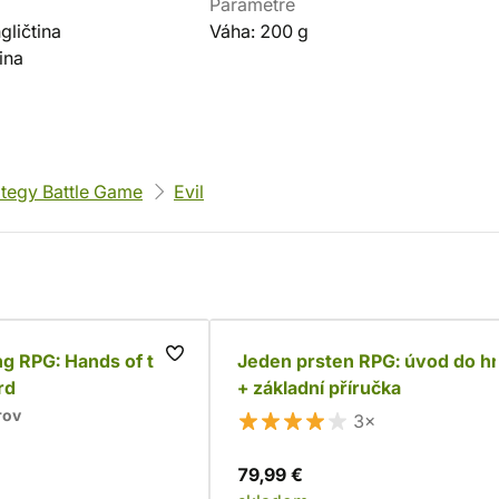
Parametre
ličtina
Váha: 200 g
ina
ategy Battle Game
Evil
g RPG: Hands of the
Jeden prsten RPG: úvod do h
rd
+ základní příručka
rov
3×
79,99 €