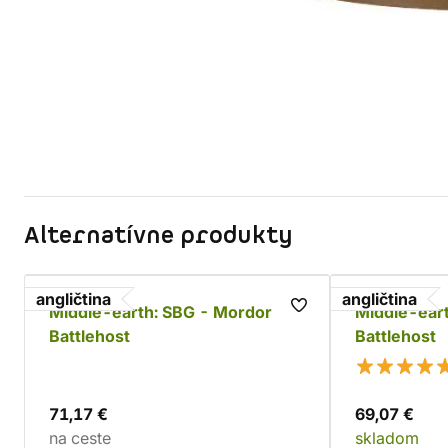
Alternatívne produkty
angličtina
angličtina
Middle-earth: SBG - Mordor
Middle-eart
Battlehost
Battlehost
71,17 €
69,07 €
na ceste
skladom