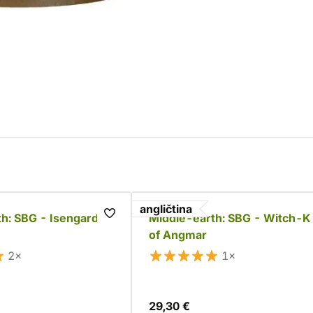
angličtina
h: SBG - Isengard
Middle-earth: SBG - Witch-K
of Angmar
2×
1×
29,30 €