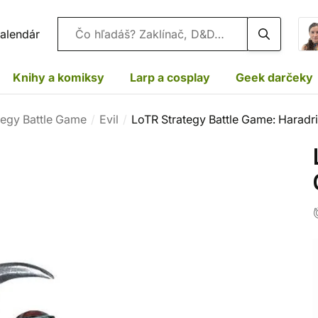
Vyhľadávanie
alendár
Knihy a komiksy
Larp a cosplay
Geek darčeky
tegy Battle Game
Evil
LoTR Strategy Battle Game: Haradr