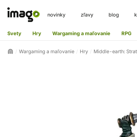
novinky
zľavy
blog
k
Svety
Hry
Wargaming a maľovanie
RPG
Wargaming a maľovanie
Hry
Middle-earth: Stra