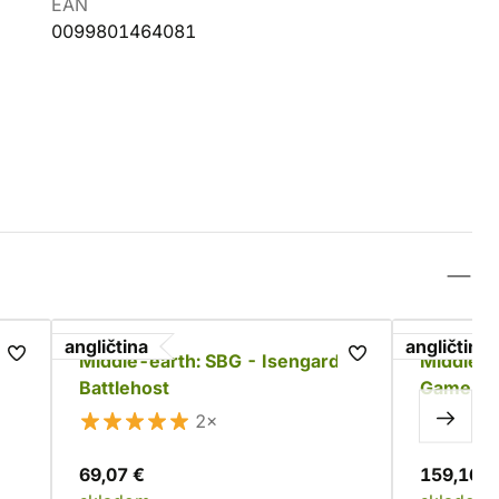
EAN
0099801464081
angličtina
angličtina
ry
Middle-earth: SBG - Isengard
Middle-e
Battlehost
Game - W
Battle of
2×
69,07 €
159,16 €