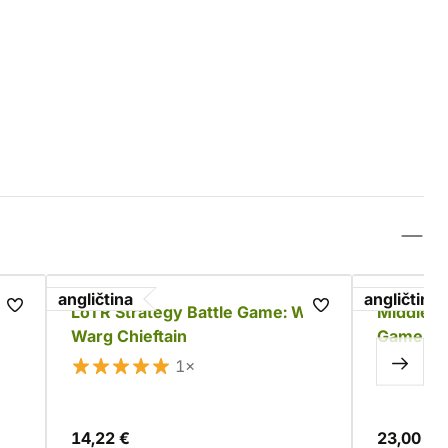
angličtina
angličtina
ing
LoTR Strategy Battle Game: Wild
Middle-e
Warg Chieftain
Game - F
1×
14,22 €
23,00 €