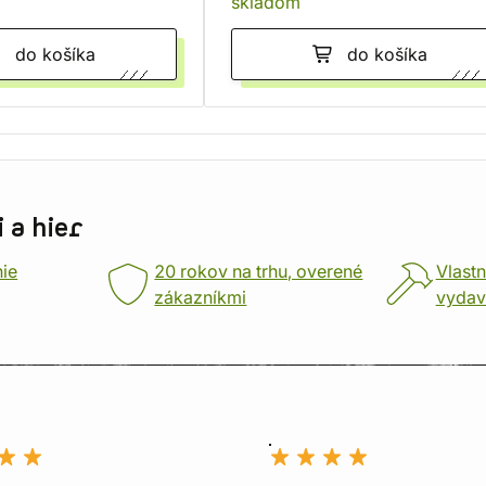
skladom
do košíka
do košíka
 a hier
nie
20 rokov na trhu, overené
Vlastn
zákazníkmi
vydav